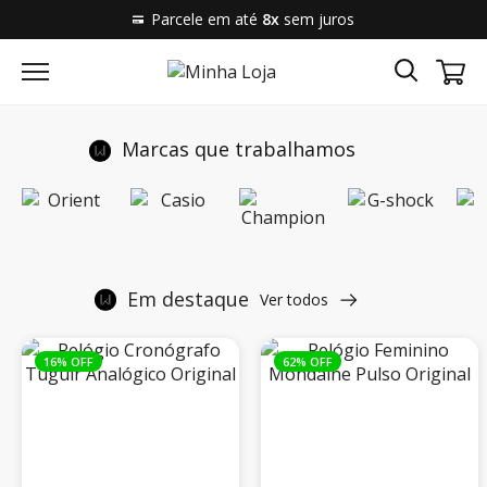
Parcele em até
8x
sem juros
Marcas que trabalhamos
Em destaque
Ver todos
16% OFF
62% OFF