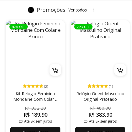
Promoções
Ver todos
42% OFF
20% OFF
(2)
(1)
Kit Relógio Feminino
Relógio Orient Masculino
Mondaine Com Colar e
Original Prateado
Brinco
R$ 332,20
R$ 480,00
R$ 189,90
R$ 383,90
Até 8x sem juros
Até 8x sem juros