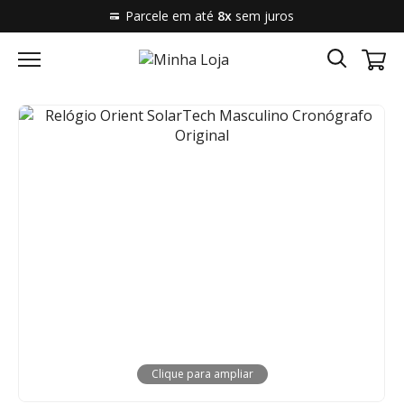
Parcele em até
8x
sem juros
Clique para ampliar