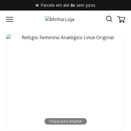
Parcele em até
8x
sem juros
Clique para ampliar