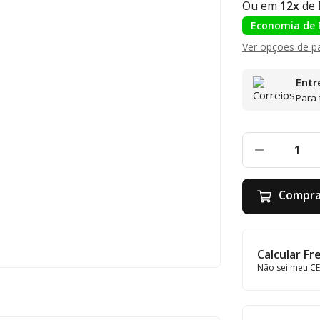
Ou em
12x
de
Economia de 
Ver opções de 
Entr
Para 
Compra
Calcular Fr
Não sei meu C