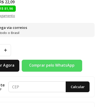
R$ 22,09
R$ 81,96
pagamento
ega via correios
todo o Brasil
Comprar pelo WhatsApp
r Agora
ete
Calcular
EP