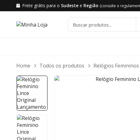
Frete grátis para o
Sudeste
e
Região
(consulte o regulamen
Home
Todos os produtos
Relógios Femininos