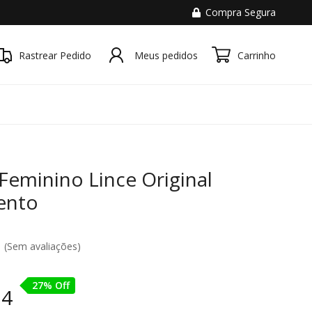
Compra Segura
Rastrear Pedido
Meus pedidos
Carrinho
Feminino Lince Original
ento
(Sem avaliações)
27% Off
94